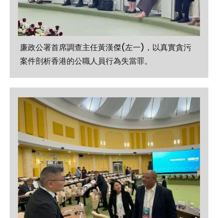
廉政公署首席調查主任黃漢傑(左一)，以真實貪污
案件剖析香港的公職人員行為失當罪。