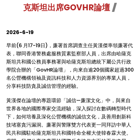
克斯坦出席GOVHR論壇
2026-6-19
早前(6 月17-19日)，廉署首席調查主任黃漢傑率領廉署代
表，聯同香港警務處服務質素監察部人員，出席由哈薩克
斯坦共和國公務員事務署與哈薩克斯坦總統下屬公共行政
學院合辦的「GovHR論壇」，向來自逾20個國家超過300
名公營機構領袖及資訊科技和人力資源界別的專業人員，
分享科技防貪及誠信管理的經驗。
黃漢傑在論壇的專題環節「誠信—廉潔文化」中，與來自
世界各地的國際專家交流經驗，深入探討在數碼轉型時代
下，如何培養及深化公營機構的誠信文化，及善用創新科
技堵塞貪污漏洞。廉署與警隊雙方代表更一同拜訪中華人
民共和國駐哈薩克斯坦共和國特命全權大使韓春霖大使。