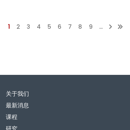
当前页
Page
Page
Page
Page
Page
Page
Page
Page
1
2
3
4
5
6
7
8
9
…
关于我们
最新消息
课程
研究